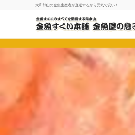
コ
ナ
大和郡山の金魚生産者が直送するから元気で安い！
ン
ビ
テ
ゲ
ン
ー
ツ
シ
に
ョ
移
ン
動
に
移
動