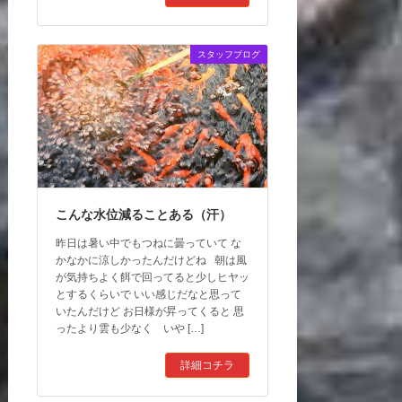
スタッフブログ
こんな水位減ることある（汗）
昨日は暑い中でもつねに曇っていて な
かなかに涼しかったんだけどね 朝は風
が気持ちよく餌で回ってると少しヒヤッ
とするくらいで いい感じだなと思って
いたんだけど お日様が昇ってくると 思
ったより雲も少なく いや […]
詳細コチラ