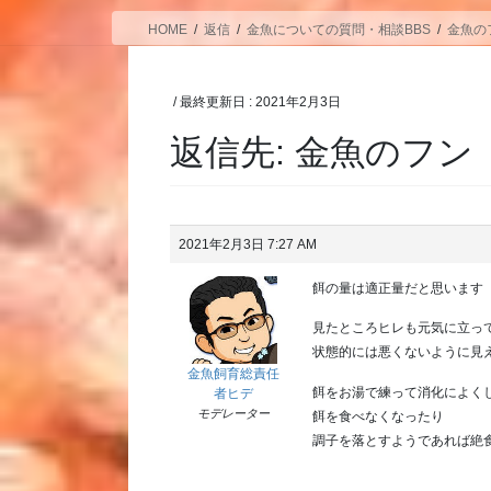
HOME
返信
金魚についての質問・相談BBS
金魚の
/ 最終更新日 :
2021年2月3日
返信先: 金魚のフン
2021年2月3日 7:27 AM
餌の量は適正量だと思います
見たところヒレも元気に立っ
状態的には悪くないように見
金魚飼育総責任
餌をお湯で練って消化によく
者ヒデ
モデレーター
餌を食べなくなったり
調子を落とすようであれば絶