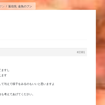
フン
返信先: 金魚のフン
#2381
てますし
えます
して与えて様子をみるのもいいと思いますよ
食も考えてあげてください。