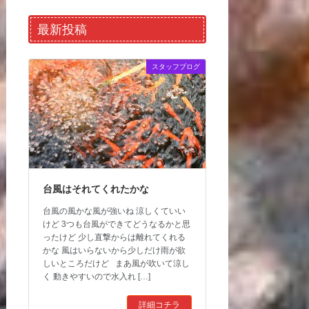
最新投稿
スタッフブログ
台風はそれてくれたかな
台風の風かな風が強いね 涼しくていい
けど 3つも台風ができてどうなるかと思
ったけど 少し直撃からは離れてくれる
かな 風はいらないから少しだけ雨が欲
しいところだけど まあ風が吹いて涼し
く 動きやすいので水入れ […]
詳細コチラ