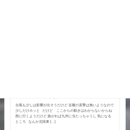
詳細コチラ
スタッフブログ
猛暑期間が短いような
台風も少しは影響が出そうだけど 近畿の直撃は無いようなので
少しだけホッと だけど ここからの動きはわからないからね
西に行くようだけど 曲がれば九州に当たっちゃうし 気になる
ところ なんか北陸東 […]