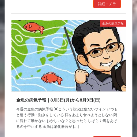
詳細コチラ
金魚の病気予報
金魚の病気予報｜8月3日(月)から8月9日(日)
今週の金魚の病気予報
こういう状況は危ないサイン いつも
と違う行動・動きをしている 餌をあまり食べようとしない 隅
に隠れて動かない おかしいな？と思ったら しばらく餌をあげ
るのを中止する 金魚は消化器官が […]