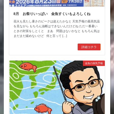
8月 お祭りいっぱい 金魚すくいもよろしくね
花火も見たし暑さのピークは超えたかなと 天気予報の最高気温
を見ながら もちろん油断はできないんだけどね ただ一番暑い
ときの対策をしとくと まあ 問題はないかなと もちろん気は
まだまだ緩めないけど 何と言って […]
詳細コチラ
金魚の病気予報