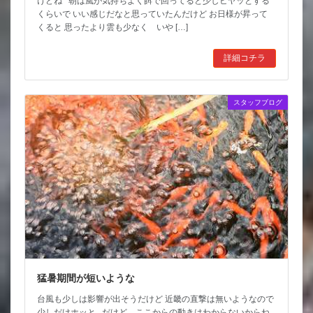
けどね 朝は風が気持ちよく餌で回ってると少しヒヤッとする
くらいで いい感じだなと思っていたんだけど お日様が昇って
くると 思ったより雲も少なく いや […]
詳細コチラ
スタッフブログ
猛暑期間が短いような
台風も少しは影響が出そうだけど 近畿の直撃は無いようなので
少しだけホッと だけど ここからの動きはわからないからね