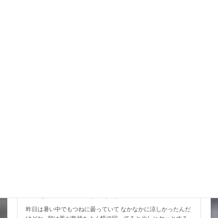
どうなるかと思ったけど 少し直撃からは離れてくれるかな 風
はいらないから少しだけ雨が欲しいところだけど まあ風が吹
いて涼しく 動きやすいので水入れ […]
詳細コチラ
スタッフブログ
こんな水位減ることある（汗）
昨日は暑い中でもつねに曇っていて なかなかに涼しかったんだ