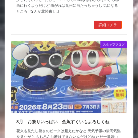
西に行くようだけど 曲がれば九州に当たっちゃうし 気になる
ところ なんか北陸東 […]
詳細コチラ
スタッフブログ
8月 お祭りいっぱい 金魚すくいもよろしくね
花火も見たし暑さのピークは超えたかなと 天気予報の最高気温
を見ながら もちろん油断はできないんだけどね ただ一番暑い