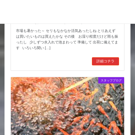
スッポンを妙に最近見かけるんだけど
市場も暑かった～ セリもなかなか活気あったしね とりあえず
は買いたいものは買えたかな その後 お湿り程度だけど雨も振
ったし 少しずつ水入れで池まわって 準備して 出荷に備えてま
す いろいろ聞い […]
詳細コチラ
スタッフブログ