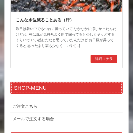
こんな水位減ることある（汗）
昨日は暑い中でもつねに曇っていて なかなかに涼しかったんだ
けどね 朝は風が気持ちよく餌で回ってると少しヒヤッとする
くらいで いい感じだなと思っていたんだけど お日様が昇って
くると 思ったより雲も少なく いや […]
詳細コチラ
SHOP-MENU
ご注文こちら
メールで注文する場合