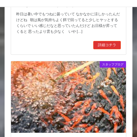
こんな水位減ることある（汗）
昨日は暑い中でもつねに曇っていて なかなかに涼しかったんだ
けどね 朝は風が気持ちよく餌で回ってると少しヒヤッとする
くらいで いい感じだなと思っていたんだけど お日様が昇って
くると 思ったより雲も少なく いや […]
詳細コチラ
スタッフブログ