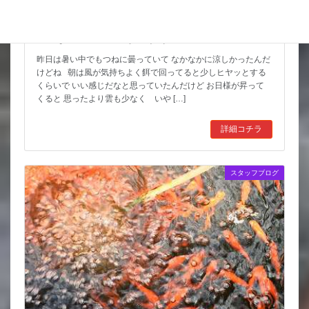
こんな水位減ることある（汗）
昨日は暑い中でもつねに曇っていて なかなかに涼しかったんだ
けどね 朝は風が気持ちよく餌で回ってると少しヒヤッとする
くらいで いい感じだなと思っていたんだけど お日様が昇って
くると 思ったより雲も少なく いや […]
詳細コチラ
スタッフブログ