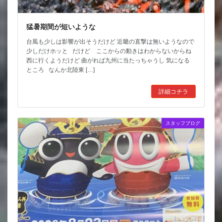
猛暑期間が短いような
台風も少しは影響が出そうだけど 近畿の直撃は無いようなので
少しだけホッと だけど ここからの動きはわからないからね
西に行くようだけど 曲がれば九州に当たっちゃうし 気になる
ところ なんか北陸東 […]
詳細コチラ
スタッフブログ