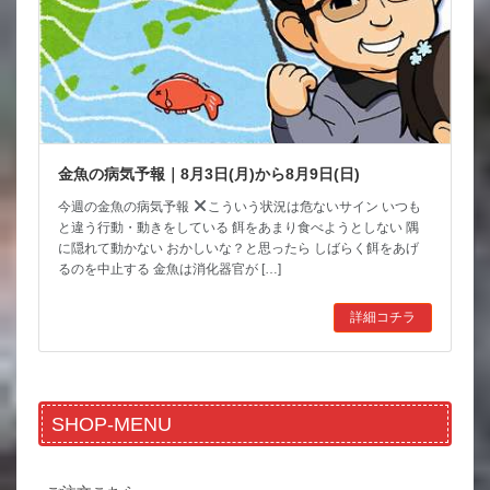
金魚の病気予報｜8月3日(月)から8月9日(日)
今週の金魚の病気予報
こういう状況は危ないサイン いつも
と違う行動・動きをしている 餌をあまり食べようとしない 隅
に隠れて動かない おかしいな？と思ったら しばらく餌をあげ
るのを中止する 金魚は消化器官が […]
詳細コチラ
SHOP-MENU