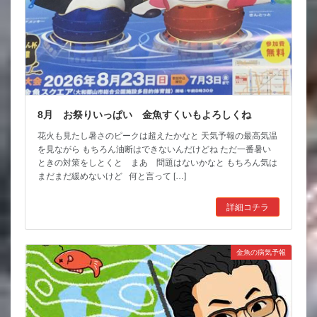
8月 お祭りいっぱい 金魚すくいもよろしくね
花火も見たし暑さのピークは超えたかなと 天気予報の最高気温
を見ながら もちろん油断はできないんだけどね ただ一番暑い
ときの対策をしとくと まあ 問題はないかなと もちろん気は
まだまだ緩めないけど 何と言って […]
詳細コチラ
金魚の病気予報