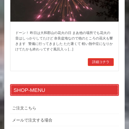
ドーン！ 昨日は大和郡山の花火の日 まあ他の場所でも花火の
音はしっかりしてたけど 奈良盆地なので他のところの花火も響
きます 警備に行ってきました ただ暑くて 軽い熱中症になりか
けてたかも終わってすぐ風呂入っ […]
詳細コチラ
SHOP-MENU
ご注文こちら
メールで注文する場合