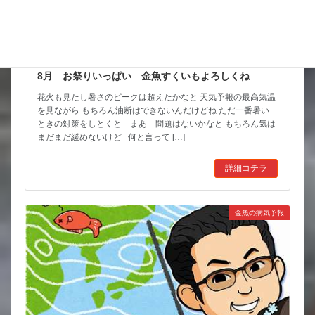
8月 お祭りいっぱい 金魚すくいもよろしくね
花火も見たし暑さのピークは超えたかなと 天気予報の最高気温
を見ながら もちろん油断はできないんだけどね ただ一番暑い
ときの対策をしとくと まあ 問題はないかなと もちろん気は
まだまだ緩めないけど 何と言って […]
詳細コチラ
金魚の病気予報