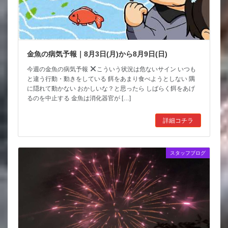
金魚の病気予報｜8月3日(月)から8月9日(日)
今週の金魚の病気予報
こういう状況は危ないサイン いつも
と違う行動・動きをしている 餌をあまり食べようとしない 隅
に隠れて動かない おかしいな？と思ったら しばらく餌をあげ
るのを中止する 金魚は消化器官が […]
詳細コチラ
スタッフブログ