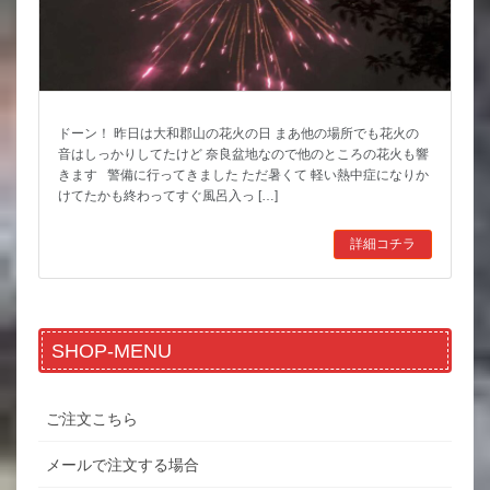
ドーン！ 昨日は大和郡山の花火の日 まあ他の場所でも花火の
音はしっかりしてたけど 奈良盆地なので他のところの花火も響
きます 警備に行ってきました ただ暑くて 軽い熱中症になりか
けてたかも終わってすぐ風呂入っ […]
詳細コチラ
SHOP-MENU
ご注文こちら
メールで注文する場合