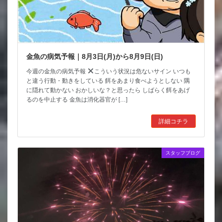
金魚の病気予報｜8月3日(月)から8月9日(日)
今週の金魚の病気予報
こういう状況は危ないサイン いつも
と違う行動・動きをしている 餌をあまり食べようとしない 隅
に隠れて動かない おかしいな？と思ったら しばらく餌をあげ
るのを中止する 金魚は消化器官が […]
詳細コチラ
スタッフブログ