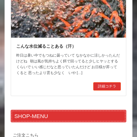
こんな水位減ることある（汗）
昨日は暑い中でもつねに曇っていて なかなかに涼しかったんだ
けどね 朝は風が気持ちよく餌で回ってると少しヒヤッとする
くらいで いい感じだなと思っていたんだけど お日様が昇って
くると 思ったより雲も少なく いや […]
詳細コチラ
SHOP-MENU
ご注文こちら