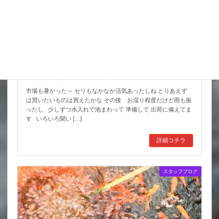
スッポンを妙に最近見かけるんだけど
市場も暑かった～ セリもなかなか活気あったしね とりあえず
は買いたいものは買えたかな その後 お湿り程度だけど雨も振
ったし 少しずつ水入れで池まわって 準備して 出荷に備えてま
す いろいろ聞い […]
詳細コチラ
スタッフブログ