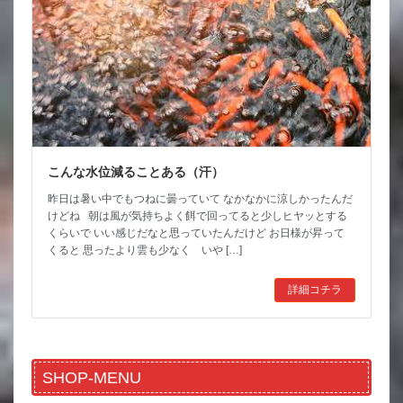
こんな水位減ることある（汗）
昨日は暑い中でもつねに曇っていて なかなかに涼しかったんだ
けどね 朝は風が気持ちよく餌で回ってると少しヒヤッとする
くらいで いい感じだなと思っていたんだけど お日様が昇って
くると 思ったより雲も少なく いや […]
詳細コチラ
SHOP-MENU