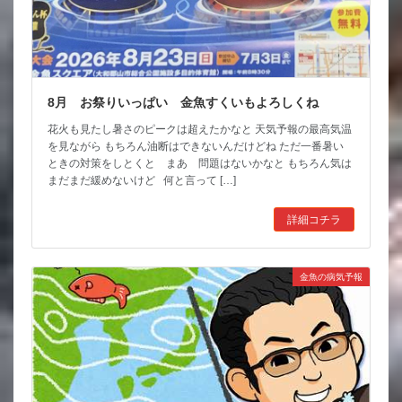
8月 お祭りいっぱい 金魚すくいもよろしくね
花火も見たし暑さのピークは超えたかなと 天気予報の最高気温
を見ながら もちろん油断はできないんだけどね ただ一番暑い
ときの対策をしとくと まあ 問題はないかなと もちろん気は
まだまだ緩めないけど 何と言って […]
詳細コチラ
金魚の病気予報