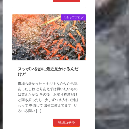
スタッフブログ
スッポンを妙に最近見かけるんだ
けど
市場も暑かった～ セリもなかなか活気
あったしね とりあえずは買いたいもの
は買えたかな その後 お湿り程度だけ
ど雨も振ったし 少しずつ水入れで池ま
わって 準備して 出荷に備えてます い
ろいろ聞い […]
詳細コチラ