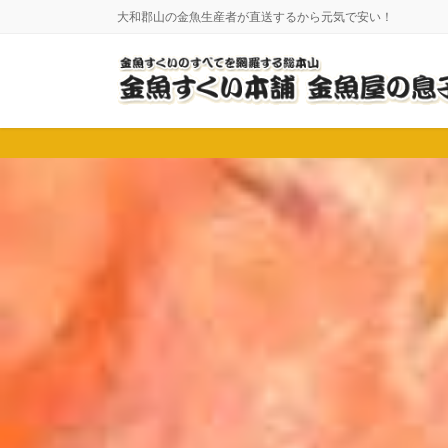
コ
ナ
大和郡山の金魚生産者が直送するから元気で安い！
ン
ビ
テ
ゲ
ン
ー
ツ
シ
に
ョ
移
ン
動
に
移
動