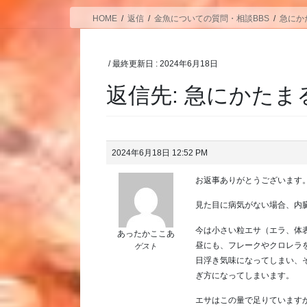
HOME
返信
金魚についての質問・相談BBS
急にか
/ 最終更新日 :
2024年6月18日
返信先: 急にかた
2024年6月18日 12:52 PM
お返事ありがとうございます
見た目に病気がない場合、内
今は小さい粒エサ（エラ、体表
あったかここあ
昼にも、フレークやクロレラ
ゲスト
日浮き気味になってしまい、
ぎ方になってしまいます。
エサはこの量で足りています