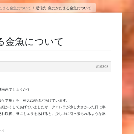
たまる金魚について
返信先: 急にかたまる金魚について
まる金魚について
#16303
。
臓疾患でしょうか？
ケア用）を、朝0.2g弱ほどあげています。
を細かくしてあげていましたが、クロレラが少し大きかった日に半
それ以後、昼にもエサをあげると、少し上に引っ張られるような泳
か？