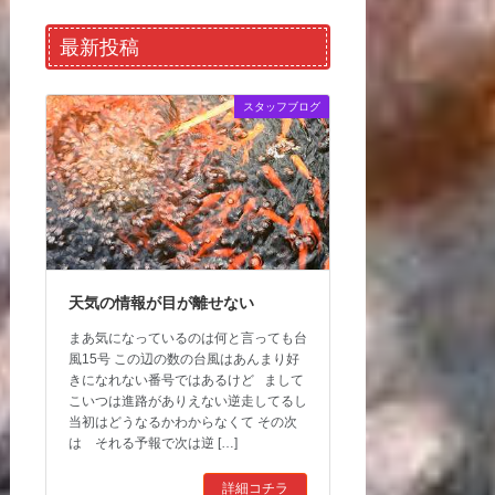
最新投稿
スタッフブログ
天気の情報が目が離せない
まあ気になっているのは何と言っても台
風15号 この辺の数の台風はあんまり好
きになれない番号ではあるけど まして
こいつは進路がありえない逆走してるし
当初はどうなるかわからなくて その次
は それる予報で次は逆 […]
詳細コチラ