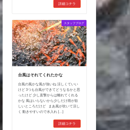
詳細コチラ
スタッフブログ
台風はそれてくれたかな
台風の風かな風が強いね 涼しくていい
けど 3つも台風ができてどうなるかと思
ったけど 少し直撃からは離れてくれる
かな 風はいらないから少しだけ雨が欲
しいところだけど まあ風が吹いて涼し
く 動きやすいので水入れ […]
詳細コチラ