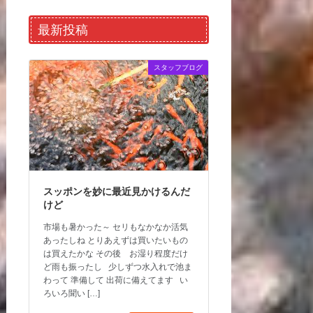
最新投稿
スタッフブログ
スッポンを妙に最近見かけるんだ
けど
市場も暑かった～ セリもなかなか活気
あったしね とりあえずは買いたいもの
は買えたかな その後 お湿り程度だけ
ど雨も振ったし 少しずつ水入れで池ま
わって 準備して 出荷に備えてます い
ろいろ聞い […]