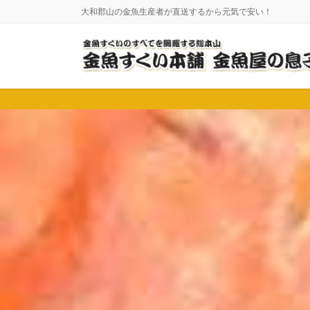
コ
ナ
大和郡山の金魚生産者が直送するから元気で安い！
ン
ビ
テ
ゲ
ン
ー
ツ
シ
に
ョ
移
ン
動
に
移
動