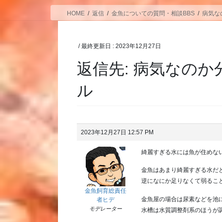
HOME
返信
金魚についての質問・相談BBS
病気な
/ 最終更新日 :
2023年12月27日
返信先: 病気なの
ル
2023年12月27日 12:57 PM
綺麗すぎる水には魚が住めな
金魚はあまり綺麗すぎる水だ
逆になにか足りなくて弱るこ
金魚飼育総責任
金魚屋の場合は尿素などを池
者ヒデ
モデレーター
水槽は水質調整剤系のほうが