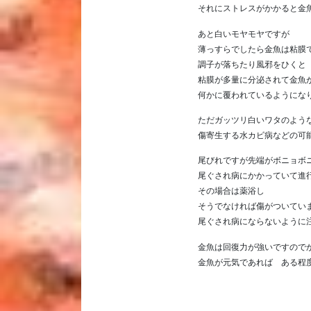
それにストレスがかかると金
あと白いモヤモヤですが
薄っすらでしたら金魚は粘膜
調子が落ちたり風邪をひくと
粘膜が多量に分泌されて金魚
何かに覆われているようにな
ただガッツリ白いワタのよう
傷寄生する水カビ病などの可
尾びれですが先端がボニョボ
尾ぐされ病にかかっていて進
その場合は薬浴し
そうでなければ傷がついてい
尾ぐされ病にならないように
金魚は回復力が強いですので
金魚が元気であれば ある程