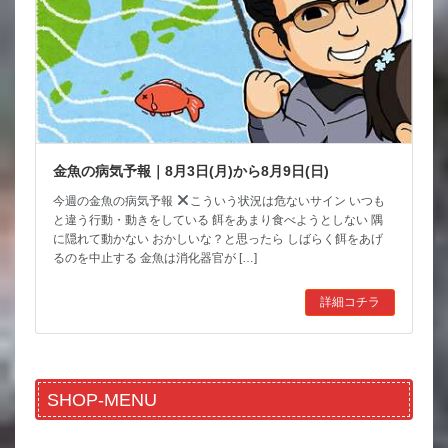
金魚の病気予報｜8月3日(月)から8月9日(日)
今週の金魚の病気予報
こういう状況は危ないサイン いつも
と違う行動・動きをしている 餌をあまり食べようとしない 隅
に隠れて動かない おかしいな？と思ったら しばらく餌をあげ
るのを中止する 金魚は消化器官が […]
詳細コチラ
SHOP-MENU