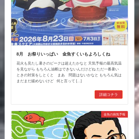
8月 お祭りいっぱい 金魚すくいもよろしくね
花火も見たし暑さのピークは超えたかなと 天気予報の最高気温
を見ながら もちろん油断はできないんだけどね ただ一番暑い
ときの対策をしとくと まあ 問題はないかなと もちろん気は
まだまだ緩めないけど 何と言って […]
詳細コチラ
金魚の病気予報