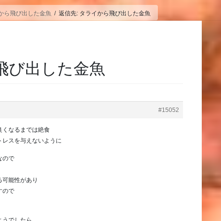
から飛び出した金魚
返信先: タライから飛び出した金魚
ら飛び出した金魚
#15052
良くなるまでは絶食
トレスを与えないように
なので
る可能性があり
すので
ようでしたら