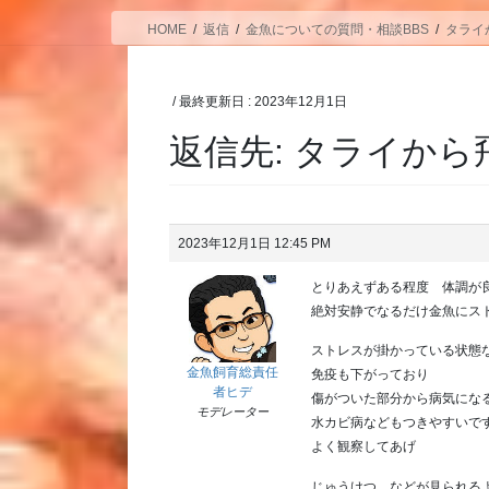
HOME
返信
金魚についての質問・相談BBS
タライ
/ 最終更新日 :
2023年12月1日
返信先: タライか
2023年12月1日 12:45 PM
とりあえずある程度 体調が
絶対安静でなるだけ金魚にス
ストレスが掛かっている状態
金魚飼育総責任
免疫も下がっており
者ヒデ
傷がついた部分から病気にな
モデレーター
水カビ病などもつきやすいで
よく観察してあげ
じゅうけつ などが見られる