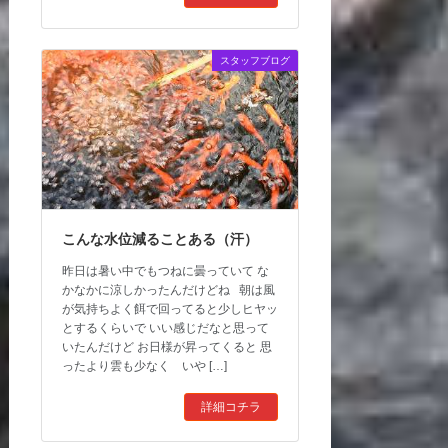
スタッフブログ
こんな水位減ることある（汗）
昨日は暑い中でもつねに曇っていて な
かなかに涼しかったんだけどね 朝は風
が気持ちよく餌で回ってると少しヒヤッ
とするくらいで いい感じだなと思って
いたんだけど お日様が昇ってくると 思
ったより雲も少なく いや […]
詳細コチラ