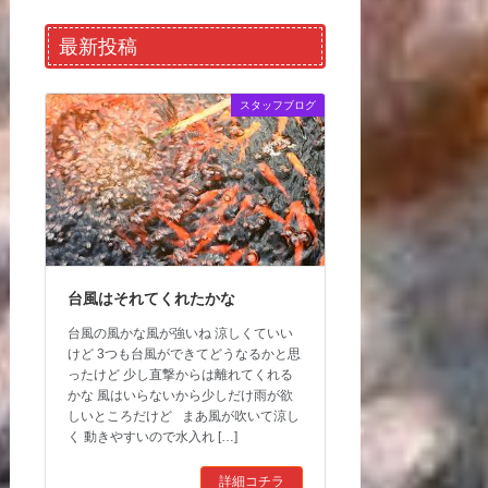
最新投稿
スタッフブログ
台風はそれてくれたかな
台風の風かな風が強いね 涼しくていい
けど 3つも台風ができてどうなるかと思
ったけど 少し直撃からは離れてくれる
かな 風はいらないから少しだけ雨が欲
しいところだけど まあ風が吹いて涼し
く 動きやすいので水入れ […]
詳細コチラ