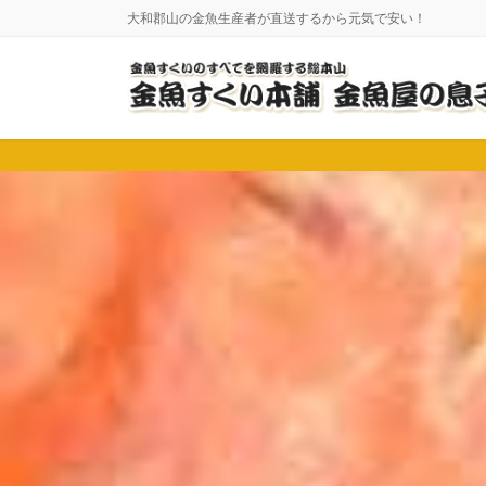
コ
ナ
大和郡山の金魚生産者が直送するから元気で安い！
ン
ビ
テ
ゲ
ン
ー
ツ
シ
に
ョ
移
ン
動
に
移
動