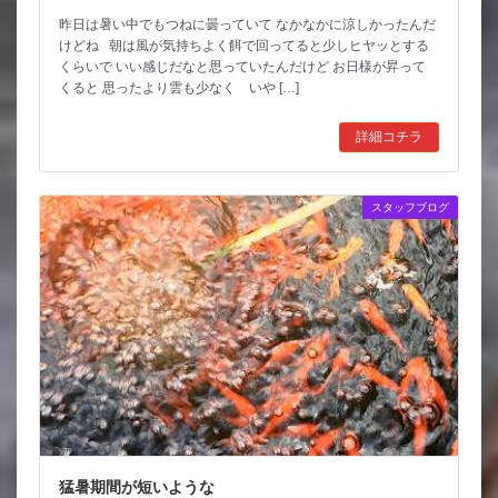
昨日は暑い中でもつねに曇っていて なかなかに涼しかったんだ
けどね 朝は風が気持ちよく餌で回ってると少しヒヤッとする
くらいで いい感じだなと思っていたんだけど お日様が昇って
くると 思ったより雲も少なく いや […]
詳細コチラ
スタッフブログ
猛暑期間が短いような