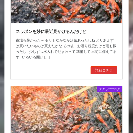
スッポンを妙に最近見かけるんだけど
市場も暑かった～ セリもなかなか活気あったしね とりあえず
は買いたいものは買えたかな その後 お湿り程度だけど雨も振
ったし 少しずつ水入れで池まわって 準備して 出荷に備えてま
す いろいろ聞い […]
詳細コチラ
スタッフブログ