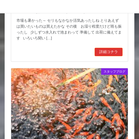
スッポンを妙に最近見かけるんだけど
市場も暑かった～ セリもなかなか活気あったしね とりあえず
は買いたいものは買えたかな その後 お湿り程度だけど雨も振
ったし 少しずつ水入れで池まわって 準備して 出荷に備えてま
す いろいろ聞い […]
詳細コチラ
スタッフブログ