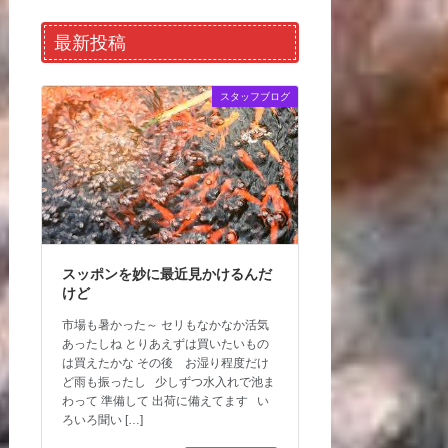
最新投稿
スタッフブログ
スッポンを妙に最近見かけるんだ
けど
市場も暑かった～ セリもなかなか活気
あったしね とりあえずは買いたいもの
は買えたかな その後 お湿り程度だけ
ど雨も振ったし 少しずつ水入れで池ま
わって 準備して 出荷に備えてます い
ろいろ聞い […]