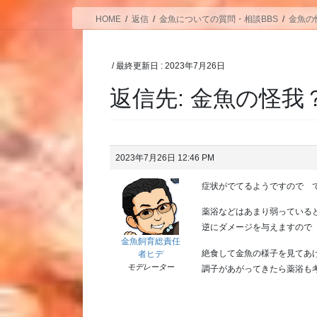
HOME
返信
金魚についての質問・相談BBS
金魚の
/ 最終更新日 :
2023年7月26日
返信先: 金魚の怪
2023年7月26日 12:46 PM
症状がでてるようですので 
薬浴などはあまり弱っている
逆にダメージを与えますので
金魚飼育総責任
絶食して金魚の様子を見てあ
者ヒデ
モデレーター
調子があがってきたら薬浴も