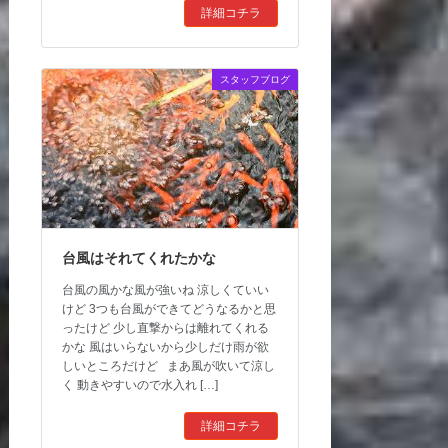
詳細コチラ
スタッフブログ
台風はそれてくれたかな
台風の風かな風が強いね 涼しくていい
けど 3つも台風ができてどうなるかと思
ったけど 少し直撃からは離れてくれる
かな 風はいらないから少しだけ雨が欲
しいところだけど まあ風が吹いて涼し
く 動きやすいので水入れ […]
詳細コチラ