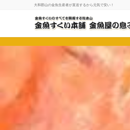
コ
ナ
大和郡山の金魚生産者が直送するから元気で安い！
ン
ビ
テ
ゲ
ン
ー
ツ
シ
に
ョ
移
ン
動
に
移
動