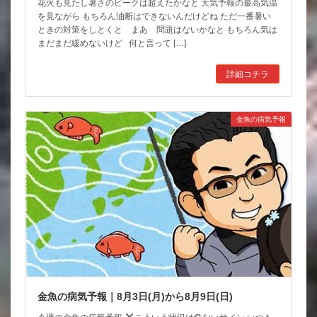
花火も見たし暑さのピークは超えたかなと 天気予報の最高気温
を見ながら もちろん油断はできないんだけどね ただ一番暑い
ときの対策をしとくと まあ 問題はないかなと もちろん気は
まだまだ緩めないけど 何と言って […]
詳細コチラ
金魚の病気予報
金魚の病気予報｜8月3日(月)から8月9日(日)