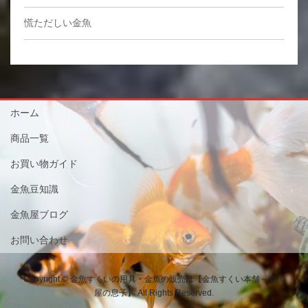
慌ただしい金魚
ホーム
商品一覧
お買い物ガイド
金魚豆知識
金魚屋ブログ
お問い合わせ
Copyright © 金魚すくいの用具・金魚の販売は【金魚すくい本舗－金魚
屋の息子】 All Rights Reserved.