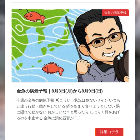
金魚の病気予報
金魚の病気予報｜8月3日(月)から8月9日(日)
今週の金魚の病気予報
こういう状況は危ないサイン いつも
と違う行動・動きをしている 餌をあまり食べようとしない 隅
に隠れて動かない おかしいな？と思ったら しばらく餌をあげ
るのを中止する 金魚は消化器官が […]
詳細コチラ