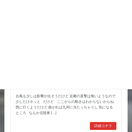
スタッフブログ
猛暑期間が短いような
台風も少しは影響が出そうだけど 近畿の直撃は無いようなので
少しだけホッと だけど ここからの動きはわからないからね
西に行くようだけど 曲がれば九州に当たっちゃうし 気になる
ところ なんか北陸東 […]
詳細コチラ