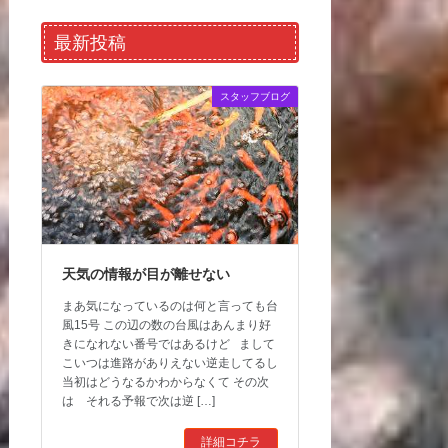
最新投稿
スタッフブログ
天気の情報が目が離せない
まあ気になっているのは何と言っても台
風15号 この辺の数の台風はあんまり好
きになれない番号ではあるけど まして
こいつは進路がありえない逆走してるし
当初はどうなるかわからなくて その次
は それる予報で次は逆 […]
詳細コチラ