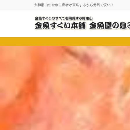
コ
ナ
大和郡山の金魚生産者が直送するから元気で安い！
ン
ビ
テ
ゲ
ン
ー
ツ
シ
に
ョ
移
ン
動
に
移
動