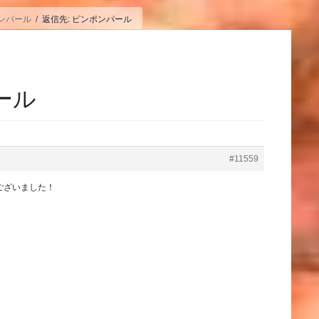
ンパール
返信先: ピンポンパール
ール
#11559
ございました！