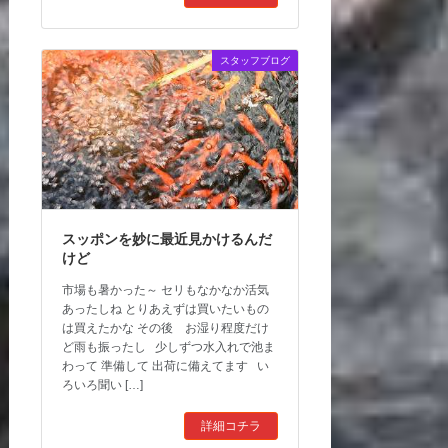
スタッフブログ
スッポンを妙に最近見かけるんだ
けど
市場も暑かった～ セリもなかなか活気
あったしね とりあえずは買いたいもの
は買えたかな その後 お湿り程度だけ
ど雨も振ったし 少しずつ水入れで池ま
わって 準備して 出荷に備えてます い
ろいろ聞い […]
詳細コチラ