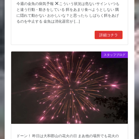
今週の金魚の病気予報
こういう状況は危ないサイン いつも
と違う行動・動きをしている 餌をあまり食べようとしない 隅
に隠れて動かない おかしいな？と思ったら しばらく餌をあげ
るのを中止する 金魚は消化器官が […]
詳細コチラ
スタッフブログ
ドーン！ 昨日は大和郡山の花火の日 まあ他の場所でも花火の