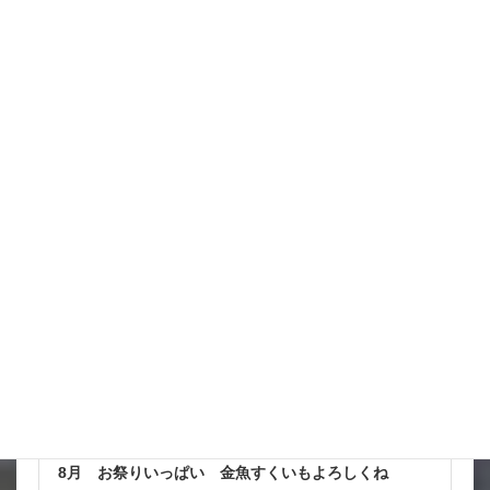
台風も少しは影響が出そうだけど 近畿の直撃は無いようなので
少しだけホッと だけど ここからの動きはわからないからね
西に行くようだけど 曲がれば九州に当たっちゃうし 気になる
ところ なんか北陸東 […]
詳細コチラ
スタッフブログ
8月 お祭りいっぱい 金魚すくいもよろしくね