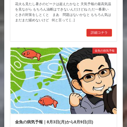
花火も見たし暑さのピークは超えたかなと 天気予報の最高気温
を見ながら もちろん油断はできないんだけどね ただ一番暑い
ときの対策をしとくと まあ 問題はないかなと もちろん気は
まだまだ緩めないけど 何と言って […]
詳細コチラ
金魚の病気予報
金魚の病気予報｜8月3日(月)から8月9日(日)