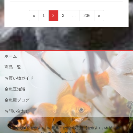
投
ペ
ペ
ペ
ペ
«
1
2
3
…
236
»
稿
ー
ー
ー
ー
ジ
ジ
ジ
ジ
ナ
ビ
ゲ
ー
ホーム
シ
商品一覧
ョ
お買い物ガイド
ン
金魚豆知識
金魚屋ブログ
お問い合わせ
Copyright © 金魚すくいの用具・金魚の販売は【金魚すくい本舗－金魚