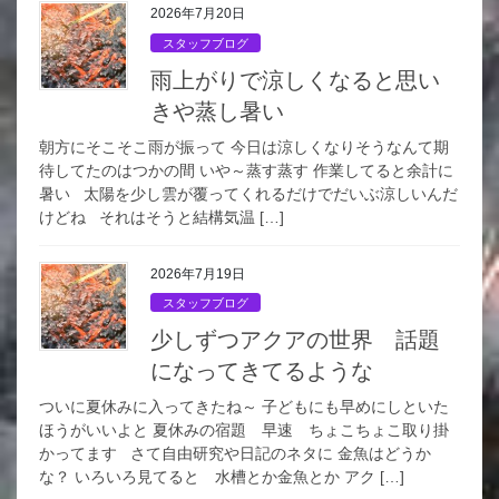
2026年7月20日
スタッフブログ
雨上がりで涼しくなると思い
きや蒸し暑い
朝方にそこそこ雨が振って 今日は涼しくなりそうなんて期
待してたのはつかの間 いや～蒸す蒸す 作業してると余計に
暑い 太陽を少し雲が覆ってくれるだけでだいぶ涼しいんだ
けどね それはそうと結構気温 […]
2026年7月19日
スタッフブログ
少しずつアクアの世界 話題
になってきてるような
ついに夏休みに入ってきたね～ 子どもにも早めにしといた
ほうがいいよと 夏休みの宿題 早速 ちょこちょこ取り掛
かってます さて自由研究や日記のネタに 金魚はどうか
な？ いろいろ見てると 水槽とか金魚とか アク […]