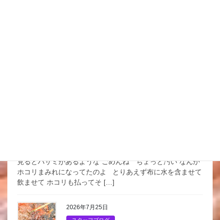
2026年7月27日
スタッフブログ
くじ引き文化
前にお祭りに行って 金魚すくいとかはあるものの 流行りが
少ないからね シールの屋台とかはあったけど 食べ物屋台
ばかりで 子供たちのする当てもんクジ屋さん減ったなと
良い悪い思い出たっぷりの このままクジ文化 […]
2026年7月26日
スタッフブログ
夏だ金魚だクワガタだ
夏だね～だって仕事場に行くと なにやら虫がGかなと よく
見るとハサミがあるような ごめんね ちょっと汚い なんか
ホコリまみれになってたのよ とりあえず布に水を含ませて
飲ませて ホコリも払ってそ […]
2026年7月25日