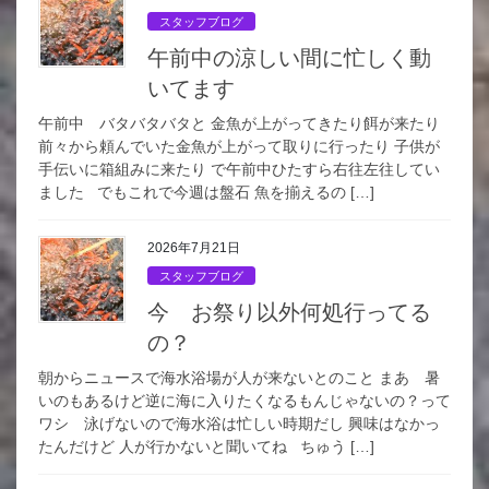
スタッフブログ
午前中の涼しい間に忙しく動
いてます
午前中 バタバタバタと 金魚が上がってきたり餌が来たり
前々から頼んでいた金魚が上がって取りに行ったり 子供が
手伝いに箱組みに来たり で午前中ひたすら右往左往してい
ました でもこれで今週は盤石 魚を揃えるの […]
2026年7月21日
スタッフブログ
今 お祭り以外何処行ってる
の？
朝からニュースで海水浴場が人が来ないとのこと まあ 暑
いのもあるけど逆に海に入りたくなるもんじゃないの？って
ワシ 泳げないので海水浴は忙しい時期だし 興味はなかっ
たんだけど 人が行かないと聞いてね ちゅう […]